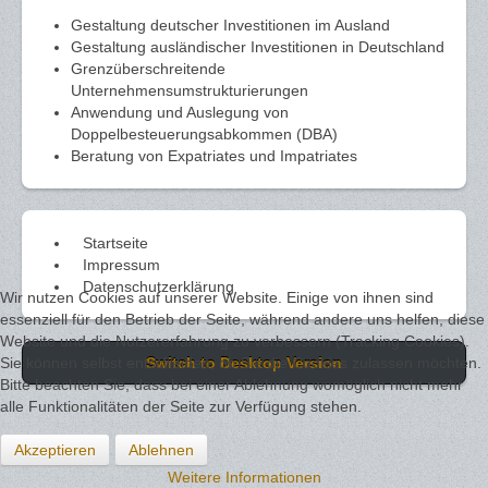
Gestaltung deutscher Investitionen im Ausland
Gestaltung ausländischer Investitionen in Deutschland
Grenzüberschreitende
Unternehmensumstrukturierungen
Anwendung und Auslegung von
Doppelbesteuerungsabkommen (DBA)
Beratung von Expatriates und Impatriates
Startseite
Impressum
Datenschutzerklärung
Wir nutzen Cookies auf unserer Website. Einige von ihnen sind
essenziell für den Betrieb der Seite, während andere uns helfen, diese
Website und die Nutzererfahrung zu verbessern (Tracking Cookies).
Sie können selbst entscheiden, ob Sie die Cookies zulassen möchten.
Switch to Desktop Version
Bitte beachten Sie, dass bei einer Ablehnung womöglich nicht mehr
alle Funktionalitäten der Seite zur Verfügung stehen.
Akzeptieren
Ablehnen
Weitere Informationen